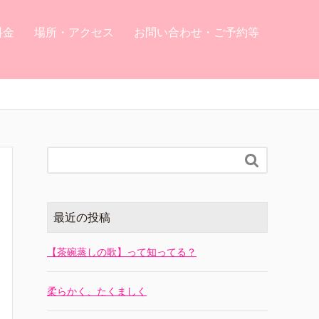
料金
場所・アクセス
お問い合わせ・ご予約等

最近の投稿
【茶碗蒸しの歌】って知ってる？
柔らかく、たくましく