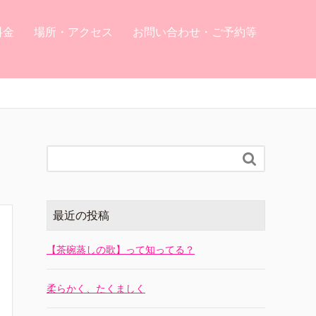
料金
場所・アクセス
お問い合わせ・ご予約等

最近の投稿
【茶碗蒸しの歌】って知ってる？
柔らかく、たくましく