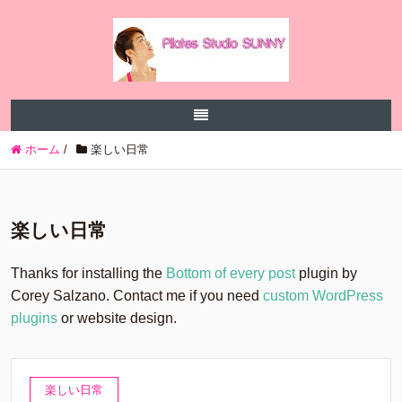
ホーム
/
楽しい日常
楽しい日常
Thanks for installing the
Bottom of every post
plugin by
Corey Salzano. Contact me if you need
custom WordPress
plugins
or website design.
楽しい日常