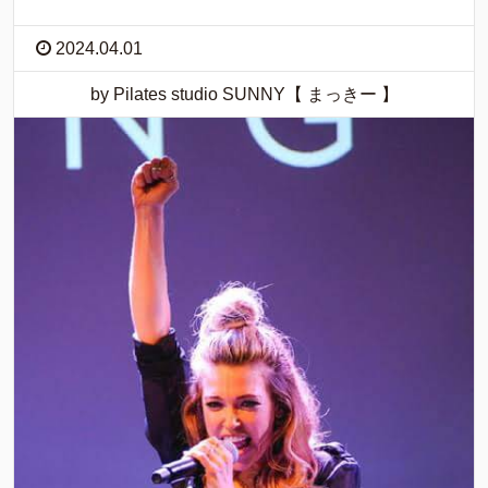
2024.04.01
by Pilates studio SUNNY【 まっきー 】