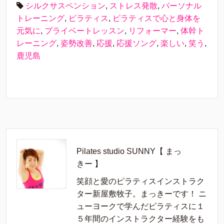
シルクサスペンション
,
ストレス発散
,
パーソナル
トレーニング
,
ピラティス
,
ピラティスで心と身体を
元気に
,
プライベートレッスン
,
リフォーマー
,
体幹ト
レーニング
,
姿勢改善
,
応援
,
応援ソング
,
楽しい
,
笑う
,
鹿児島
Pilates studio SUNNY【 まっ
きー 】
笑顔と愛のピラティスインストラク
ター新屋敷牧子。まっきーです！ ニ
ューヨークで学んだピラティスに１
５年間のインストラクター経験をも