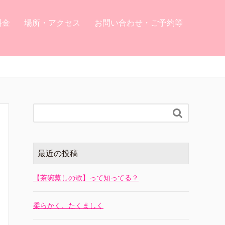
料金
場所・アクセス
お問い合わせ・ご予約等

最近の投稿
【茶碗蒸しの歌】って知ってる？
柔らかく、たくましく