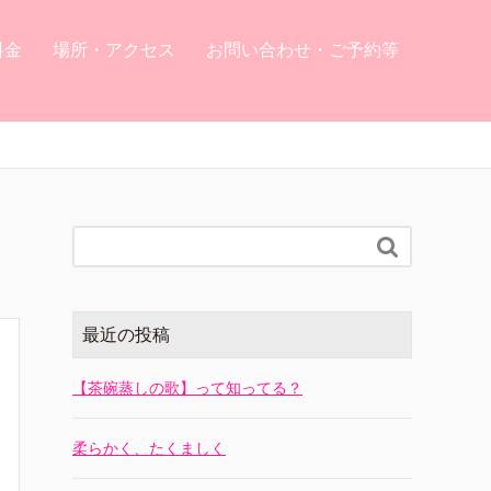
料金
場所・アクセス
お問い合わせ・ご予約等

最近の投稿
【茶碗蒸しの歌】って知ってる？
柔らかく、たくましく