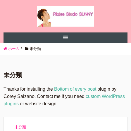
ホーム
/
未分類
未分類
Thanks for installing the
Bottom of every post
plugin by
Corey Salzano. Contact me if you need
custom WordPress
plugins
or website design.
未分類