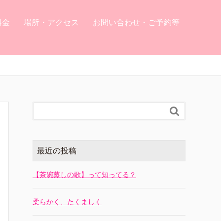
料金
場所・アクセス
お問い合わせ・ご予約等

最近の投稿
【茶碗蒸しの歌】って知ってる？
柔らかく、たくましく