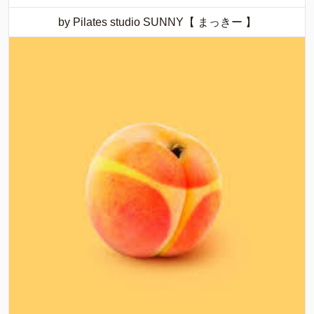
by Pilates studio SUNNY【 まっきー 】