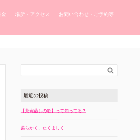
料金
場所・アクセス
お問い合わせ・ご予約等

最近の投稿
【茶碗蒸しの歌】って知ってる？
柔らかく、たくましく