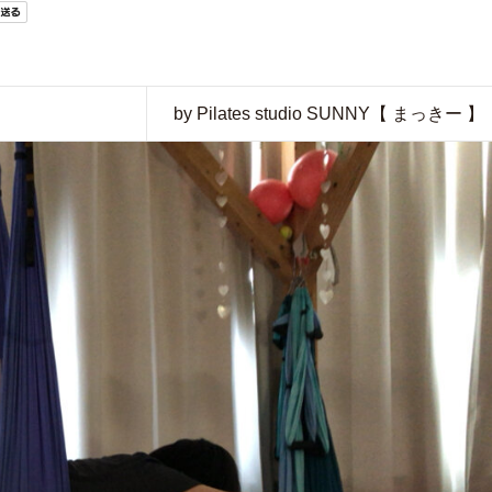
by Pilates studio SUNNY【 まっきー 】