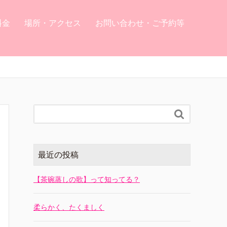
料金
場所・アクセス
お問い合わせ・ご予約等

最近の投稿
【茶碗蒸しの歌】って知ってる？
柔らかく、たくましく