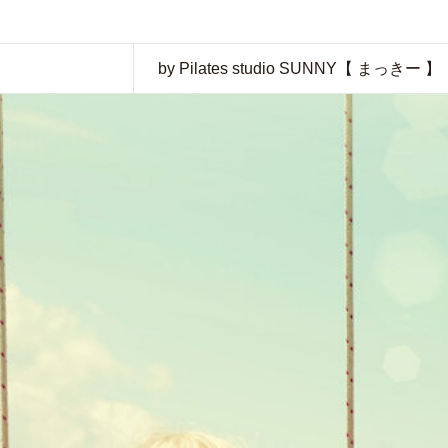
by Pilates studio SUNNY【 まっきー 】