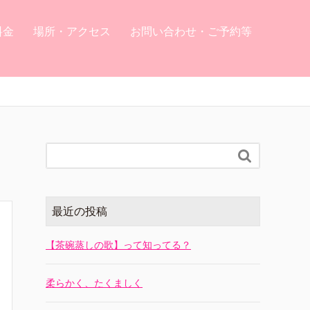
料金
場所・アクセス
お問い合わせ・ご予約等

最近の投稿
【茶碗蒸しの歌】って知ってる？
柔らかく、たくましく