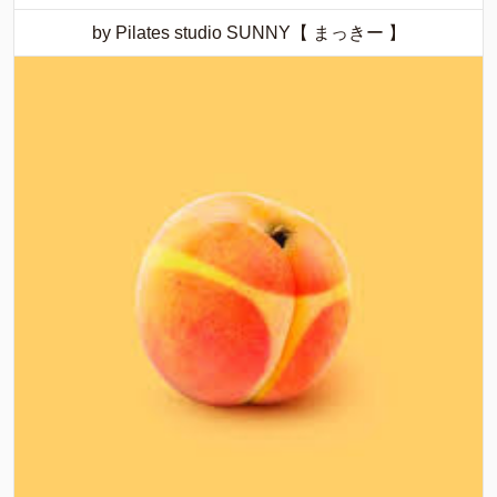
by Pilates studio SUNNY【 まっきー 】